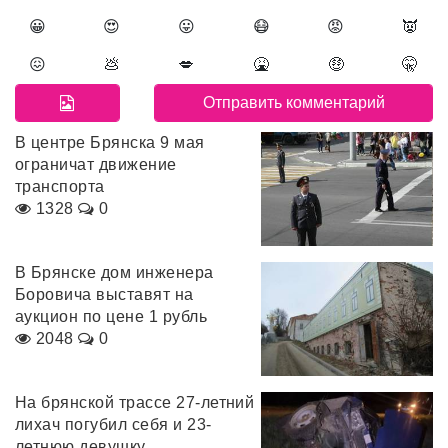
😀
😍
😛
😷
😡
👿
😖
💩
💋
🤮
🤑
🤫
В центре Брянска 9 мая
ограничат движение
транспорта
1328
0
В Брянске дом инженера
Боровича выставят на
аукцион по цене 1 рубль
2048
0
На брянской трассе 27-летний
лихач погубил себя и 23-
летнюю девушку