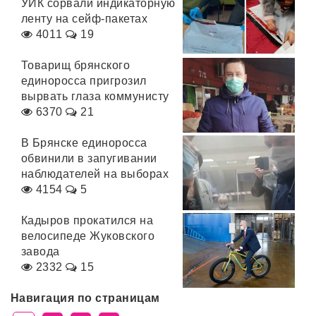
УИК сорвали индикаторную
ленту на сейф-пакетах
4011
19
Товарищ брянского
единоросса пригрозил
вырвать глаза коммунисту
6370
21
В Брянске единоросса
обвинили в запугивании
наблюдателей на выборах
4154
5
Кадыров прокатился на
велосипеде Жуковского
завода
2332
15
Навигация по страницам