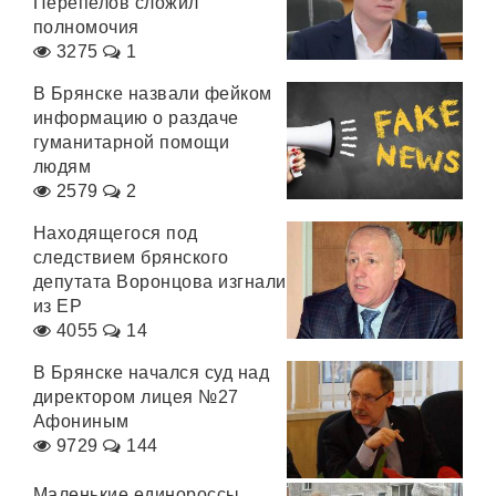
Перепелов сложил
полномочия
3275
1
В Брянске назвали фейком
информацию о раздаче
гуманитарной помощи
людям
2579
2
Находящегося под
следствием брянского
депутата Воронцова изгнали
из ЕР
4055
14
В Брянске начался суд над
директором лицея №27
Афониным
9729
144
Маленькие единороссы