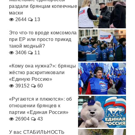
раздали брянцам копеечные
маски
2644
13
Это что-то вроде комсомола
при ЕР или просто прикид
такой модный?
3406
11
«Кому она нужна?»: брянцы
жёстко раскритиковали
«Единую Россию»
39152
60
«Ругаются и плюются»: об
отношении брянцев к
партии «Единая Россия»
26904
43
У вас СТАБИЛЬНОСТЬ