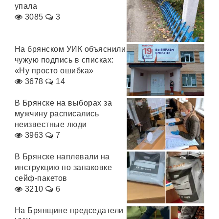
упала
3085
3
На брянском УИК объяснили
чужую подпись в списках:
«Ну просто ошибка»
3678
14
В Брянске на выборах за
мужчину расписались
неизвестные люди
3963
7
В Брянске наплевали на
инструкцию по запаковке
сейф-пакетов
3210
6
На Брянщине председатели