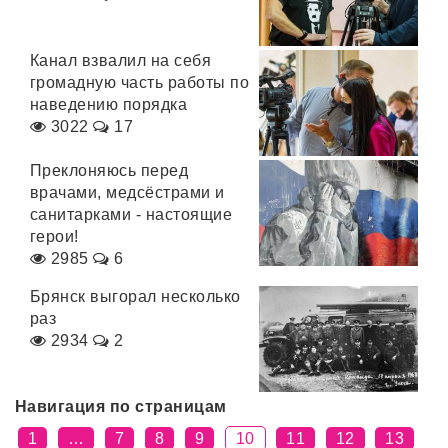
Канал взвалил на себя
громадную часть работы по
наведению порядка
3022
17
Преклоняюсь перед
врачами, медсёстрами и
санитарками - настоящие
герои!
2985
6
Брянск выгорал несколько
раз
2934
2
Навигация по страницам
1
…
7
8
9
10
11
12
13