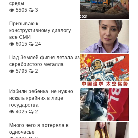
среды
5505
3
Призываю к
конструктивному диалогу
все СМИ
6015
24
Над Землей фигня летала из
серебристого металла
5795
2
Избили ребенка: не нужно
искать крайних в лице
государства
4025
2
Много чего я потеряла в
одночасье