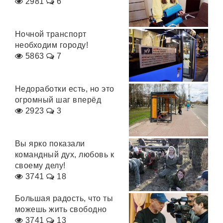
2981
6
Ночной транспорт
необходим городу!
5863
7
Недоработки есть, но это
огромный шаг вперёд
2923
3
Вы ярко показали
командный дух, любовь к
своему делу!
3741
18
Большая радость, что ты
можешь жить свободно
3741
13